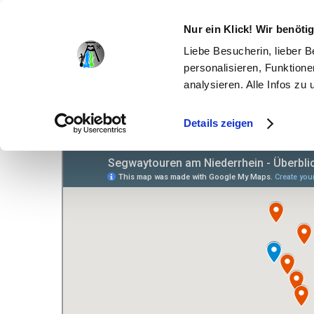
MENU
Nur ein Klick! Wir benöt
+491631392007
Liebe Besucherin, lieber 
Home
personalisieren, Funktione
Gutscheine
analysieren. Alle Infos zu
100€ Wertgutschein 6% Rabatt
69€ Geschenkgutschein
50€ Wertgutschein
Details zeigen
20€ Wertgutschein
Tourenkarte