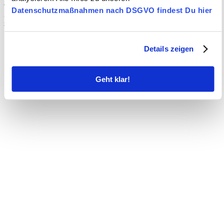
Datenschutzmaßnahmen nach DSGVO findest Du hier
Hier finden Sie uns
Details zeigen
Geht klar!
Segwaytouren Niederrhein
Michael Hardt
Kirchweg 11, 47475 Kamp – Lintfort