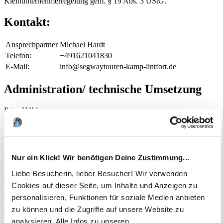
Kleinunternehmerregelung gem. § 19 Abs. 3 UStG.
Kontakt:
Ansprechpartner
Michael Hardt
Telefon:
+491621041830
E-Mail:
info@segwaytouren-kamp-lintfort.de
Administration/ technische Umsetzung
Peter Hübler
digitale publikationen
70794 Filderstadt
(Deutschland)
Hinweis auf EU-Streitschlichtung
Nur ein Klick! Wir benötigen Deine Zustimmung...
Liebe Besucherin, lieber Besucher! Wir verwenden
Die Europäische Kommission stellt eine Plattform zur Online-
Cookies auf dieser Seite, um Inhalte und Anzeigen zu
Streitbeilegung (OS) bereit:
http://ec.europa.eu/consumers/odr
personalisieren, Funktionen für soziale Medien anbieten
Unsere E-Mail-Adresse finden sie oben im Impressum.
zu können und die Zugriffe auf unsere Website zu
Quelle:
https://www.e-recht24.de
analysieren. Alle Infos zu unseren