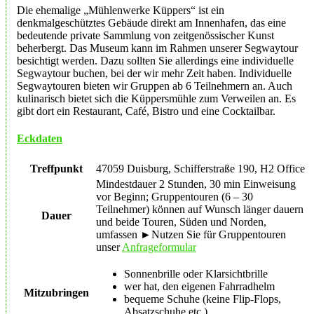
Die ehemalige „Mühlenwerke Küppers“ ist ein
denkmalgeschütztes Gebäude direkt am Innenhafen, das eine
bedeutende private Sammlung von zeitgenössischer Kunst
beherbergt. Das Museum kann im Rahmen unserer Segwaytour
besichtigt werden. Dazu sollten Sie allerdings eine individuelle
Segwaytour buchen, bei der wir mehr Zeit haben. Individuelle
Segwaytouren bieten wir Gruppen ab 6 Teilnehmern an. Auch
kulinarisch bietet sich die Küppersmühle zum Verweilen an. Es
gibt dort ein Restaurant, Café, Bistro und eine Cocktailbar.
Eckdaten
Treffpunkt
47059 Duisburg, Schifferstraße 190, H2 Office
Mindestdauer 2 Stunden, 30 min Einweisung
vor Beginn; Gruppentouren (6 – 30
Teilnehmer) können auf Wunsch länger dauern
Dauer
und beide Touren, Süden und Norden,
umfassen ►Nutzen Sie für Gruppentouren
unser
Anfrageformular
Sonnenbrille oder Klarsichtbrille
wer hat, den eigenen Fahrradhelm
Mitzubringen
bequeme Schuhe (keine Flip-Flops,
Absatzschuhe etc.)