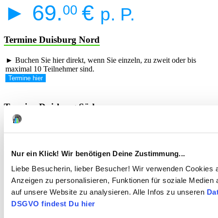
► 69.
€
00
p. P.
Termine Duisburg Nord
► Buchen Sie hier direkt, wenn Sie einzeln, zu zweit oder bis
maximal 10 Teilnehmer sind.
Termine hier
Termine Duisburg Süd
► Buchen Sie hier direkt, wenn Sie einzeln, zu zweit oder bis
maximal 10 Teilnehmer sind.
Termine hier
Nur ein Klick! Wir benötigen Deine Zustimmung...
Liebe Besucherin, lieber Besucher! Wir verwenden Cookies au
Weitere Termine
Anzeigen zu personalisieren, Funktionen für soziale Medien 
auf unsere Website zu analysieren. Alle Infos zu unseren
Da
► Für weitere Terminanfragen und speziell für Gruppen von
mindestens 6 bis maximal 30 Teilnehmern nutzen Sie
unser
DSGVO findest Du hier
Anfrageformular
. Wir besprechen und planen Ihren Terminwunsch