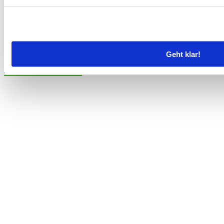
individuell. Nach
Absenden des Anfrageformulars erhalten Sie den Zugangslink zu
unserem Downloadbereich, in dem Sie sich unsere Preisliste und einen Segway-Prospekt
im handlichen pdf.-Format herunterladen können.
ANFRAGE STELLEN
Geht klar!
Hier finden Sie uns