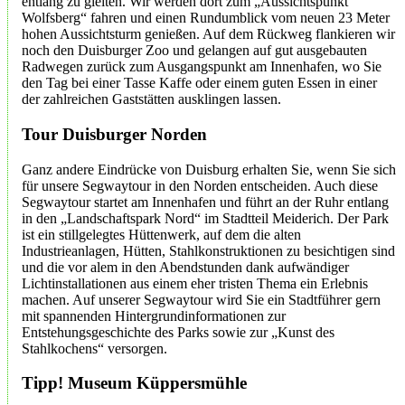
entlang zu gleiten. Wir werden dort zum „Aussichtspunkt
Wolfsberg“ fahren und einen Rundumblick vom neuen 23 Meter
hohen Aussichtsturm genießen. Auf dem Rückweg flankieren wir
noch den Duisburger Zoo und gelangen auf gut ausgebauten
Radwegen zurück zum Ausgangspunkt am Innenhafen, wo Sie
den Tag bei einer Tasse Kaffe oder einem guten Essen in einer
der zahlreichen Gaststätten ausklingen lassen.
Tour Duisburger Norden
Ganz andere Eindrücke von Duisburg erhalten Sie, wenn Sie sich
für unsere Segwaytour in den Norden entscheiden. Auch diese
Segwaytour startet am Innenhafen und führt an der Ruhr entlang
in den „Landschaftspark Nord“ im Stadtteil Meiderich. Der Park
ist ein stillgelegtes Hüttenwerk, auf dem die alten
Industrieanlagen, Hütten, Stahlkonstruktionen zu besichtigen sind
und die vor alem in den Abendstunden dank aufwändiger
Lichtinstallationen aus einem eher tristen Thema ein Erlebnis
machen. Auf unserer Segwaytour wird Sie ein Stadtführer gern
mit spannenden Hintergrundinformationen zur
Entstehungsgeschichte des Parks sowie zur „Kunst des
Stahlkochens“ versorgen.
Tipp! Museum Küppersmühle