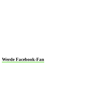
Segwaytouren Niederrhein
Michael Hardt
Kirchweg 11, 47475 Kamp – Lintfort
(Deutschland)
►
Telefon 0163/1392007
►
info@segwaytouren-kamp-lintfort.de
►
Impressum
►
AGB
►
Datenschutz
Werde Facebook-Fan