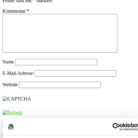
Felder sind mit
*
markiert
Kommentar
*
Name
E-Mail-Adresse
Website
CAPTCHA Code
*