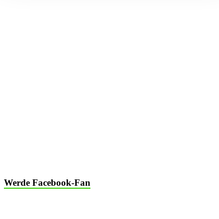
Segwaytouren Niederrhein
Michael Hardt
Kirchweg 11, 47475 Kamp – Lintfort
(Deutschland)
►
Telefon 0163/1392007
►
info@segwaytouren-kamp-lintfort.de
►
Impressum
►
AGB
►
Datenschutz
Werde Facebook-Fan