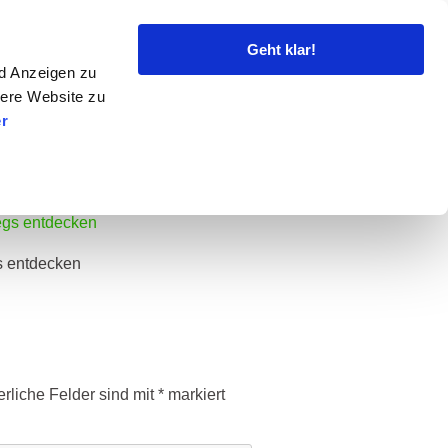
+491631392007
Geht klar!
nd Anzeigen zu
sere Website zu
decken
r
in Moers unterwegs entdecken
s entdecken
erliche Felder sind mit
*
markiert