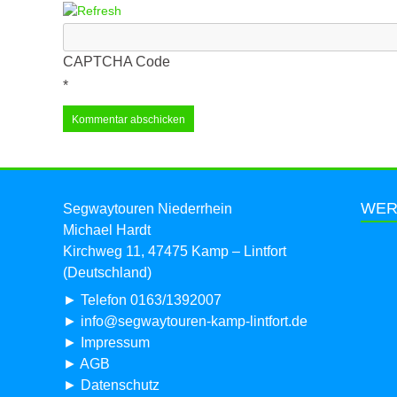
CAPTCHA Code
*
WER
Segwaytouren Niederrhein
Michael Hardt
Kirchweg 11, 47475 Kamp – Lintfort
(Deutschland)
►
Telefon 0163/1392007
►
info@segwaytouren-kamp-lintfort.de
►
Impressum
►
AGB
►
Datenschutz