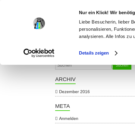
Nur ein Klick! Wir benöt
Liebe Besucherin, lieber 
personalisieren, Funktione
Segwaytour in Moers
analysieren. Alle Infos zu
segwaytouren-
Details zeigen
Startseite
»
Segwaytour in Moers – D
kamp-
Suchen
lintfort.de
ARCHIV
Mit
dem
Segway
Dezember 2016
auf
Tour
META
am
schönen
Anmelden
Niederrhein