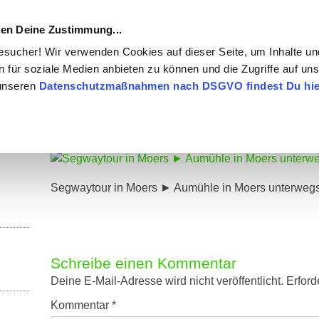
MENU
igen Deine Zustimmung...
Besucher! Wir verwenden Cookies auf dieser Seite, um Inhalte u
n für soziale Medien anbieten zu können und die Zugriffe auf un
 ► Aumühle in Moers unterwegs ent
 unseren
Datenschutzmaßnahmen nach DSGVO findest Du hie
rehscheibe am Niederrhein
»
Segwaytour in Moers ► Aumühle 
Segwaytour in Moers ► Aumühle in Moers unterweg
Schreibe einen Kommentar
Deine E-Mail-Adresse wird nicht veröffentlicht.
Erford
Kommentar
*